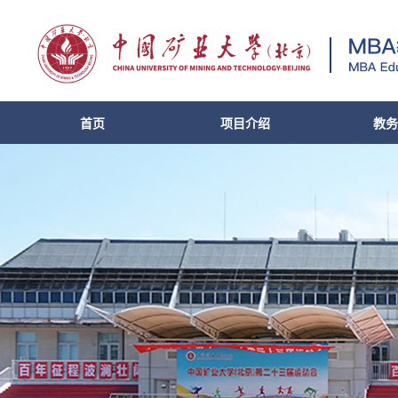
首页
项目介绍
教务