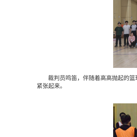
裁判员鸣笛，伴随着高高抛起的篮
紧张起来。